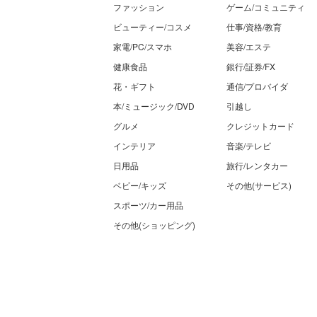
ファッション
ゲーム/コミュニティ
ビューティー/コスメ
仕事/資格/教育
家電/PC/スマホ
美容/エステ
健康食品
銀行/証券/FX
花・ギフト
通信/プロバイダ
本/ミュージック/DVD
引越し
グルメ
クレジットカード
インテリア
音楽/テレビ
日用品
旅行/レンタカー
ベビー/キッズ
その他(サービス)
スポーツ/カー用品
その他(ショッピング)