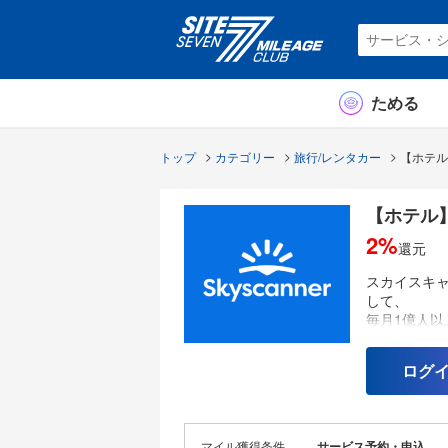
ためる
トップ
カテゴリー
旅行/レンタカー
【ホテル】
【ホテル】
2%
還元
スカイスキ
して、
毎月1億人
を見つける
ログ
私たちの使
簡単かつ快
そのために
ールと情報
マイル獲得条件
サービス予約・申込