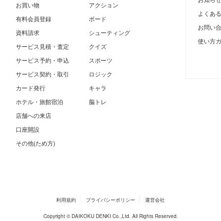
お買い物
アクション
よくあ
有料会員登録
ボード
お問い
資料請求
シューティング
使い方
サービス見積・査定
クイズ
サービス予約・申込
スポーツ
サービス契約・取引
ロジック
カード発行
キャラ
ホテル・旅館宿泊
脳トレ
店舗への来店
口座開設
その他(ため方)
利用規約
プライバシーポリシー
運営会社
Copyright © DAIKOKU DENKI Co.,Ltd. All Rights Reserved.