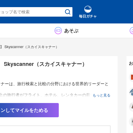
毎日ガチャ
あそぶ
 Skyscanner（スカイスキャナー）
 Skyscanner（スカイスキャナー）
お
ャナーは、旅行検索と比較の分野における世界的リーダーと
以上の旅行者がフライト、ホテル、レンタカーの最適な料金
もっと見る
お手伝いをしています。
インしてマイルをためる
命は、旅行の計画に伴う面倒やストレスを取り除き、誰もが
適に世界を探求できるように支援することです。
、旅行者が自分の時間とお金を最大限に活用できるようなツ
を提供しています。