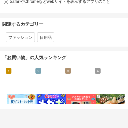
(※) SafariやChromeなどwebサイトを表示するアプリのこと
関連するカテゴリー
ファッション
日用品
「お買い物」の人気ランキング
1
2
3
4
0.46%
0.95%
0.07%
4.25%
還元
還元
還元
還元