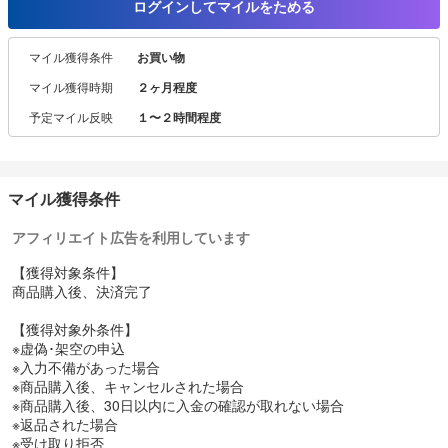
ログインしてマイルをためる
雑誌掲載情報やお買い得情報、週間ランキングなどコンテンツ満
載！
マイル獲得条件
お買い物
セール期間にはセール情報をご紹介します！
マイル獲得時期
２ヶ月程度
お買い上げ金額に関わらず、送料は全国一律550円(税込)。
予定マイル反映
１〜２時間程度
服の探し方もカテゴリ、価格、カラーで探せて、あなたの求めてい
る服を簡単にお探し頂けます！
マイル獲得条件
アフィリエイト広告を利用しています
【獲得対象条件】
商品購入後、決済完了
【獲得対象外条件】
※虚偽･架空の申込
※入力不備があった場合
※商品購入後、キャンセルされた場合
※商品購入後、30日以内に入金の確認が取れない場合
※返品された場合
※受け取り拒否