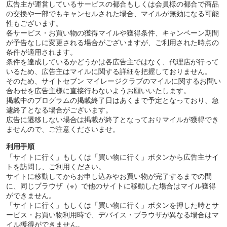
広告主が運営しているサービスの都合もしくは会員様の都合で商品
の交換や一部でもキャンセルされた場合、マイルが無効になる可能
性もございます。
各サービス・お買い物の獲得マイルや獲得条件、キャンペーン期間
が予告なしに変更される場合がございますが、ご利用された時点の
条件が適用されます。
条件を達成しているかどうかは各広告主ではなく、代理店が行って
いるため、広告主はマイルに関する詳細を把握しておりません。
そのため、サイトセブン マイレージクラブのマイルに関するお問い
合わせを広告主様に直接行わないようお願いいたします。
掲載中のプログラムの掲載終了日はあくまで予定となっており、急
遽終了となる場合がございます。
広告に遷移しない場合は掲載が終了となっておりマイルが獲得でき
ませんので、ご注意くださいませ。
利用手順
「サイトに行く」もしくは「買い物に行く」ボタンから広告主サイ
トを訪問し、ご利用ください。
サイトに移動してからお申し込みやお買い物が完了するまでの間
に、同じブラウザ（※）で他のサイトに移動した場合はマイル獲得
ができません。
「サイトに行く」もしくは「買い物に行く」ボタンを押した時とサ
ービス・お買い物利用時で、デバイス・ブラウザが異なる場合はマ
イル獲得ができません。