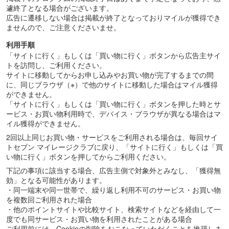
遽終了となる場合がございます。
広告に遷移しない場合は掲載が終了となっておりマイルが獲得でき
ませんので、ご注意くださいませ。
利用手順
「サイトに行く」もしくは「買い物に行く」ボタンから広告主サイ
トを訪問し、ご利用ください。
サイトに移動してからお申し込みやお買い物が完了するまでの間
に、同じブラウザ（※）で他のサイトに移動した場合はマイル獲得
ができません。
「サイトに行く」もしくは「買い物に行く」ボタンを押した時とサ
ービス・お買い物利用時で、デバイス・ブラウザが異なる場合はマ
イル獲得ができません。
2回以上同じお買い物・サービスをご利用される場合は、毎回サイ
トセブン マイレージクラブに戻り、「サイトに行く」もしくは「買
い物に行く」ボタンを押してからご利用ください。
下記の事項に該当する場合、広告主側で対象外とみなし、「獲得無
効」となる可能性があります。
・同一端末や同一世帯で、繰り返し利用不可のサービス・お買い物
を複数回ご利用された場合
・他のポイントサイトや比較サイト、検索サイトなどを経由して一
度でも同サービス・お買い物を利用されたことがある場合
ご利用前には、Cookieの削除をおこなっていただくことを推奨しま