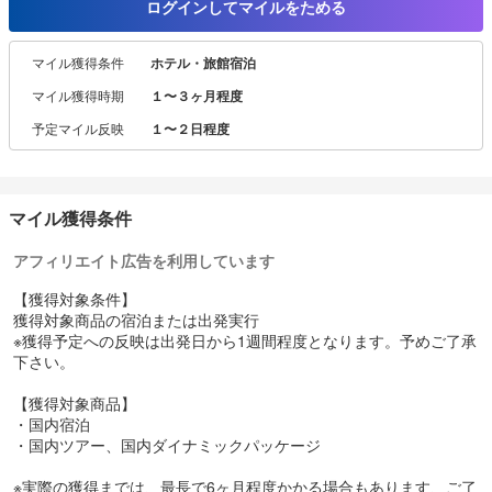
ンライン予約可能です。
ログインしてマイルをためる
また、JRや航空券(JAL,ANA)などの交通と宿泊がセットになったプ
ランも好評です。
マイル獲得条件
ホテル・旅館宿泊
マイル獲得時期
１〜３ヶ月程度
予定マイル反映
１〜２日程度
マイル獲得条件
アフィリエイト広告を利用しています
【獲得対象条件】
獲得対象商品の宿泊または出発実行
※獲得予定への反映は出発日から1週間程度となります。予めご了承
下さい。
【獲得対象商品】
・国内宿泊
・国内ツアー、国内ダイナミックパッケージ
※実際の獲得までは、最長で6ヶ月程度かかる場合もあります、ご了