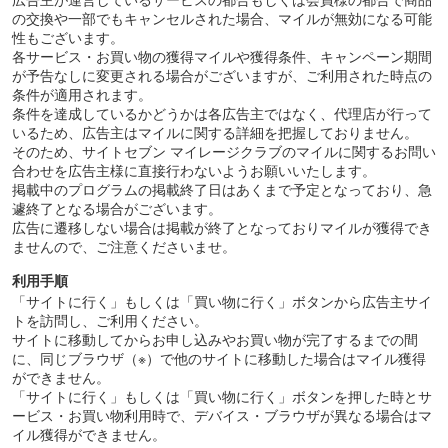
年次で、年を重ねる現在の年齢に適した資産運用配分に更新しま
の交換や一部でもキャンセルされた場合、マイルが無効になる可能
す。
性もございます。
各サービス・お買い物の獲得マイルや獲得条件、キャンペーン期間
が予告なしに変更される場合がございますが、ご利用された時点の
※3年以上の運用履歴があり、かつ全額出金をしていないお客さま
条件が適用されます。
条件を達成しているかどうかは各広告主ではなく、代理店が行って
いるため、広告主はマイルに関する詳細を把握しておりません。
そのため、サイトセブン マイレージクラブのマイルに関するお問い
合わせを広告主様に直接行わないようお願いいたします。
掲載中のプログラムの掲載終了日はあくまで予定となっており、急
遽終了となる場合がございます。
広告に遷移しない場合は掲載が終了となっておりマイルが獲得でき
ませんので、ご注意くださいませ。
利用手順
「サイトに行く」もしくは「買い物に行く」ボタンから広告主サイ
トを訪問し、ご利用ください。
サイトに移動してからお申し込みやお買い物が完了するまでの間
に、同じブラウザ（※）で他のサイトに移動した場合はマイル獲得
ができません。
「サイトに行く」もしくは「買い物に行く」ボタンを押した時とサ
ービス・お買い物利用時で、デバイス・ブラウザが異なる場合はマ
イル獲得ができません。