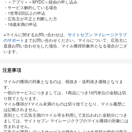
・＜アプリ＞＜MYDC＞経由の申し込み
ロースポートフォリオ」
・サービス解約している場合
（2）安定的かつ着実に資産成長を目指す、債券を中心に組み入れる
・1世帯2回以上の申込
「インカム・ポートフォリオ」
・広告主が不正と判断した方
（3）物価変動による影響から資産を守りリスクの軽減を狙う、
・18歳未満の申込
実物資産を中心に組み入れる「インフレヘッジポートフォリオ」
※マイルに関するお問い合わせは、
サイトセブン マイレージクラブ
３、資産運用に大切なメンテナンスも自動で実施！
のサポート
までお問い合わせください。マイルについて、広告主に
資産運用に欠かせない4つのメンテナンスを、THEOは定期的に自動
直接お問い合わせをした場合、マイル獲得対象外となる場合がござ
で行います。
います。
1.リバランス
市場の動きによって変化した投資配分を、元のポートフォリオ（資
産運用方針）に合わせ、
注意事項
資産の配分を調整します。
マイルの獲得の対象となるのは、税抜き・送料抜き価格となりま
2.リアロケーション
す。
各機能ポートフォリオ内での投資配分や投資するETF（上場投資信
一部のサービスにつきましては、1商品につき10円単位の金額は切
託）とその配分を見直します。
り捨てとなります。
マイル獲得が1マイル未満のものは切り捨てとなり、マイル履歴に
3.リクリエーション
は記載されません。
市場の変化に合わせ、適切な各機能ポートフォリオの配分に調整し
原則として広告主側のマイル等を利用して支払われた金額分につき
ます。
ましては、サイトセブン マイレージクラブのマイル獲得の対象には
含まれません。
4.リプロファイリング
広告主が運営しているサービスの都合もしくは会員様の都合で商品