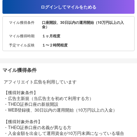
資産運用のプロがアルゴリズムと機能を監修し、下落リスクを軽減
ログインしてマイルをためる
するため
AI機能を搭載することで、よりよい資産の成長を目指しています。
マイル獲得条件
口座開設、30日以内の運用開始（10万円以上の入
金）
THEOで3年以上運用を続けたお客さま※の、9割以上がプラスの収益
を得ています。
マイル獲得時期
１ヶ月程度
お客さま一人ひとりのライフステージに合わせて、最適な資産配分
予定マイル反映
１〜２時間程度
を提案し運用しています。
■THEOの３つの特徴
１、世界の様々な資産へ徹底的な分散投資を実現！
世界の約70の国、地域の20,000銘柄以上に分散投資。
マイル獲得条件
徹底的な分散投資を行うことでリスクの低減を図っています。
アフィリエイト広告を利用しています
２、お客さま一人おひとりにあったポートフォリオをオーダーメイ
【獲得対象条件】
ドできる！
・広告主新規（当広告主を初めて利用する方）
約30種類のETF（上場投資信託）を目的別の3つの機能ポートフォリ
・THEO証券口座の新規開設
オに分類し、
・WEB登録後、30日以内の運用開始（10万円以上の入金）
一人ひとりの年齢や金融資産等に応じた最適なポートフォリオをご
提案します。
【獲得対象外条件】
・THEO証券口座の名義が異なる方
▼3つの機能ポートフォリオ
・入金金額を出金して運用資金が10万円未満になっている場合
（1）長期的に高い成長を目指す、株式を中心として組み入れる「グ