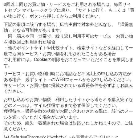
2回以上同じお買い物・サービスをご利用される場合は、毎回サイ
トセブン マイレージクラブに戻り、「サイトに行く」もしくは「買
い物に行く」ボタンを押してからご利用ください。
下記の事項に該当する場合、広告主側で対象外とみなし、「獲得無
効」となる可能性があります。
・同一端末や同一世帯で、繰り返し利用不可のサービス・お買い物
を複数回ご利用された場合
・他のポイントサイトや比較サイト、検索サイトなどを経由して一
度でも同サービス・お買い物を利用されたことがある場合
ご利用前には、Cookieの削除をおこなっていただくことを推奨しま
す。
サービス・お買い物利用時にお電話など2つ以上の申し込み方法が
ある場合、必ずサイト上のWEBフォームからお申し込みください。
各サービス・お買い物に掲載されている獲得条件を必ずよくお読み
ください。
お申し込みやお買い物後、利用したサイトから送られる購入完了な
どのメールは、マイル獲得するまで必ず保管してください。
獲得待ち・獲得失敗の状態でお問い合わせされる際に、該当のメー
ルを送っていただく場合がございます。
そのため、紛失・破棄された場合は対応いたしかねますので、ご注
意ください。
(※) SafariやChromeなどwebサイトを表示するアプリのこと