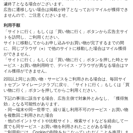
遽終了となる場合がございます。
広告に遷移しない場合は掲載が終了となっておりマイルが獲得でき
ませんので、ご注意くださいませ。
利用手順
「サイトに行く」もしくは「買い物に行く」ボタンから広告主サイ
トを訪問し、ご利用ください。
サイトに移動してからお申し込みやお買い物が完了するまでの間
に、同じブラウザ（※）で他のサイトに移動した場合はマイル獲得
ができません。
「サイトに行く」もしくは「買い物に行く」ボタンを押した時とサ
ービス・お買い物利用時で、デバイス・ブラウザが異なる場合はマ
イル獲得ができません。
2回以上同じお買い物・サービスをご利用される場合は、毎回サイ
トセブン マイレージクラブに戻り、「サイトに行く」もしくは「買
い物に行く」ボタンを押してからご利用ください。
下記の事項に該当する場合、広告主側で対象外とみなし、「獲得無
効」となる可能性があります。
・同一端末や同一世帯で、繰り返し利用不可のサービス・お買い物
を複数回ご利用された場合
・他のポイントサイトや比較サイト、検索サイトなどを経由して一
度でも同サービス・お買い物を利用されたことがある場合
ご利用前には、Cookieの削除をおこなっていただくことを推奨しま