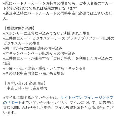
※既にパートナーカードをお持ちの場合でも、ご本人名義の本カー
★おすすめポイント★
ド発行が始めてであれば成果対象となります
（１）圧倒的なポイント還元率
※新規申込時にパートナーカードの同時申込は必須ではございませ
・通常ポイント還元率1%※5
ん。
・特約店をご利用の場合最大10%還元※4
※4 利用条件や特約店ごとに還元率が異なりポイント付与条件もござ
【獲得対象外条件】
います。特約店でカードをご利用いただく前に各特約店の付与条件
※スポンサーに正常な申込みでないと判断された場合
などをご確認ください。
※三井住友カード ビジネスオーナーズ プラチナプリファード以外の
※5 一部対象外のご利用がございます。
ビジネスカードの場合
※同一IPからの2回目以降のお申込み
（２）高額決済に対応
※本キャンペーンページ以外からのお申込み
カード利用可能額最大9,999万円
※三井住友カードが主催する「ご紹介特典」を利用したお申込みの
※所定の審査があります
場合
※不備・不正・虚偽・重複・いたずら・キャンセル
（３）公私分離で経費決算が楽
※その他お申込内容に不備がある場合
すでにプライベートカードをお持ちでも別々の管理で経費精算をサ
ポート。
【お問い合わせ必須項目】
・申込日時・申し込み番号
（４）ビジネスカードながら、様々な方が利用可能！ポイ活ユーザ
ーのあなたも対象！！
※マイルに関するお問い合わせは、
サイトセブン マイレージクラブ
▼こんな方にオススメ
のサポート
までお問い合わせください。マイルについて、広告主に
・フリーランス、個人事業主の方
直接お問い合わせをした場合、マイル獲得対象外となる場合がござ
・副業で事業収入を得ている方
います。
・小規模店舗経営者