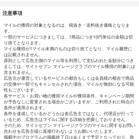
・スタートアップ企業の方
注意事項
（５）個人の口座でもお申込み可能
しかも、お申込み時は個人審査のみの登記簿謄本・決算書は不要
マイルの獲得の対象となるのは、税抜き・送料抜き価格となりま
で、約1週間で発行！※6
す。
設立したての事業主の方もスムーズにお申込みが可能です。
一部のサービスにつきましては、1商品につき10円単位の金額は切
※6 対象金融機関、口座種別等により、書面手続きが必要な場合は
り捨てとなります。
約1週間で発行とならない場合がございます。
マイル獲得が1マイル未満のものは切り捨てとなり、マイル履歴に
は記載されません。
（６）ビジネスを飛躍させる特典・サービス
原則として広告主側のマイル等を利用して支払われた金額分につき
・空港ラウンジサービス無料
ましては、サイトセブン マイレージクラブのマイル獲得の対象には
・コンシェルジュサービス
含まれません。
・ETCカード年会費無料※7
広告主が運営しているサービスの都合もしくは会員様の都合で商品
・請求書支払い代行サービス
の交換や一部でもキャンセルされた場合、マイルが無効になる可能
※7 入会翌年度以降、前年度に一度もETCカードのご利用が無い場合
性もございます。
は、ETCカード年会費550円（税込）のお支払いが必要となります。
各サービス・お買い物の獲得マイルや獲得条件、キャンペーン期間
が予告なしに変更される場合がございますが、ご利用された時点の
その他、充実な特典満載のビジネスカードです。
条件が適用されます。
条件を達成しているかどうかは各広告主ではなく、代理店が行って
いるため、広告主はマイルに関する詳細を把握しておりません。
そのため、サイトセブン マイレージクラブのマイルに関するお問い
合わせを広告主様に直接行わないようお願いいたします。
掲載中のプログラムの掲載終了日はあくまで予定となっており、急