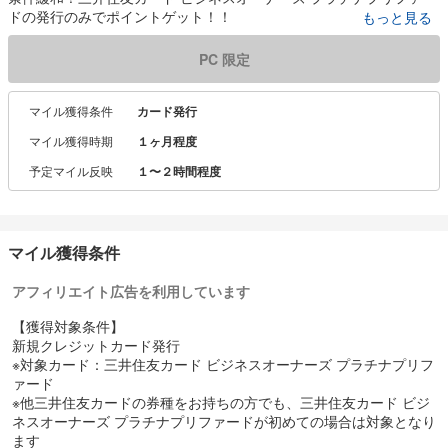
ドの発行のみでポイントゲット！！
もっと見る
【注目】新規入会＆条件達成で最大145,000円相当のVポイントプレ
PC 限定
ゼント
（内訳）
ご利用特典①：新規入会＆条件達成で65,000円相当のVポイント※
マイル獲得条件
カード発行
1
マイル獲得時期
１ヶ月程度
ご利用特典②：継続特典として最大40,000円相当のVポイント※2
ご利用特典③：通常ご利用ポイント40,000円相当のVポイント※3
予定マイル反映
１〜２時間程度
※1 カード入会月＋3ヶ月後末までに150万円以上のご利用をされた方
※2 毎年、年間100万円のご利用ごとに10,000円相当のVポイントプ
レゼント（最大40,000円相当のVポイント）
※3 ※2の達成時に合計400万円のご利用をされていた場合となります
マイル獲得条件
（通常還元率1%）
アフィリエイト広告を利用しています
【注目】ポイント還元率最大10%※4
圧倒的なポイント還元率とビジネスを飛躍させる機能
【獲得対象条件】
＜三井住友カード ビジネスオーナーズ プラチナプリファード＞
新規クレジットカード発行
※対象カード：三井住友カード ビジネスオーナーズ プラチナプリフ
■本会員
ァード
33,000円（税込）
※他三井住友カードの券種をお持ちの方でも、三井住友カード ビジ
■パートナー会員
ネスオーナーズ プラチナプリファードが初めての場合は対象となり
永年無料
ます