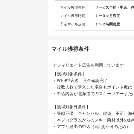
場を網羅。
マイル獲得条件
サービス予約・申込、W
仕入れと販
マイル獲得時期
１〜３ヶ月程度
《航空会社
予定マイル反映
１〜２時間程度
北海道行き必
ターなど豊
出発地は東
す。
マイル獲得条件
《便利な一
航空券、宿
アフィリエイト広告を利用しています
をすべてま
面倒な個別
【獲得対象条件】
・WEB申込後、入金確認完了
《旅行代金
・複数人数で購入した場合もポイント数は
インバウン
・申込内容が北海道でのスキーツアーまた
り多数の部
他社より有
【獲得対象外条件】
《安心・安
・登録不備、キャンセル、虚偽、不正、海
オンライン
・本プログラムからのスキー商材以外のお
籍。
・アプリ経由の申込（※計測不可のため）
営業時間中