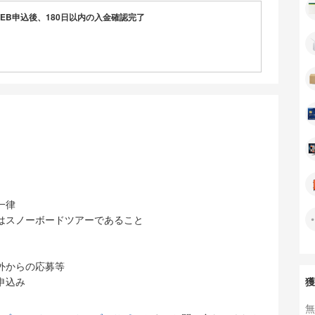
EB申込後、180日以内の入金確認完了
売を長年強化しています。
》
須の航空券は、JALやスカイマーク、ピーチ、ジェットス
富に取扱い。
京・大阪・名古屋・福岡に加え仙台や広島など全国対応で
括予約》
泊、リフト券、スキーバス、食事、レンタルなど必要な手配
とめて予約可能。
手配は不要です。
と空室状況》
一律
ド需要で日本向け客室確保が難しい中でも、長年の関係によ
はスノーボードツアーであること
屋を確保。
利な条件で仕入れ、利用者に還元しています。
全》
外からの応募等
販売ながらコールセンターに経験豊富なオペレーターが在
申込み
獲
は電話対応可能です。
無