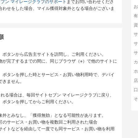
欠航や遅延などにも迅速に対応し、大手に劣らないサービス
ブン マイレージクラブのサポート
までお問い合わせくださ
います。
お
合わせをした場合、マイル獲得対象外となる場合がございま
有
資
サ
順
サ
サ
」ボタンから広告主サイトを訪問し、ご利用ください。
物が完了するまでの間に、同じブラウザ（※）で他のサイトに
カ
ホ
」ボタンを押した時とサービス・お買い物利用時で、デバイ
店
できません。
口
される場合は、毎回サイトセブン マイレージクラブに戻り、
そ
」ボタンを押してからご利用ください。
象外とみなし、「獲得無効」となる可能性があります。
可のサービス・お買い物を複数回ご利用された場合
サイトなどを経由して一度でも同サービス・お買い物を利用