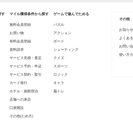
探す
マイル獲得条件から探す
ゲームで遊んでためる
その他
無料会員登録
パズル
お知ら
お買い物
アクション
よくあ
有料会員登録
ボード
お問い
資料請求
シューティング
使い方
サービス見積・査定
クイズ
サービス予約・申込
スポーツ
サービス契約・取引
ロジック
カード発行
キャラ
ホテル・旅館宿泊
脳トレ
店舗への来店
口座開設
その他(ため方)