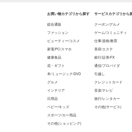
お買い物カテゴリから探す
サービスカテゴリから
総合通販
クーポン/グルメ
ファッション
ゲーム/コミュニティ
ビューティー/コスメ
仕事/資格/教育
家電/PC/スマホ
美容/エステ
健康食品
銀行/証券/FX
花・ギフト
通信/プロバイダ
本/ミュージック/DVD
引越し
グルメ
クレジットカード
インテリア
音楽/テレビ
日用品
旅行/レンタカー
ベビー/キッズ
その他(サービス)
スポーツ/カー用品
その他(ショッピング)