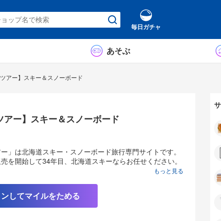
毎日ガチャ
あそぶ
ツアー】スキー＆スノーボード
サ
ツアー】スキー＆スノーボード
アー」は北海道スキー・スノーボード旅行専門サイトです。
売を開始して34年目、北海道スキーならお任せください。
もっと見る
に特化したWEB販売を行う旅行会社で、信州・新潟・東北
インしてマイルをためる
いはありません。
道内最大級のルスツリゾートをはじめ、
良野・トマム・サホロ・キロロ・札幌テイネなど人気スキー