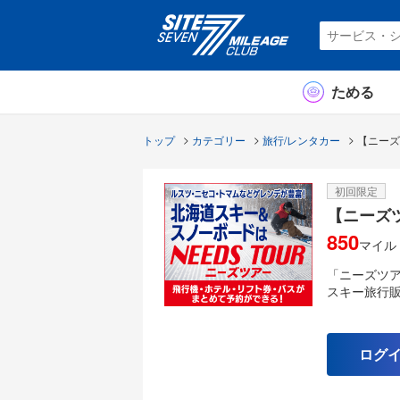
ためる
トップ
カテゴリー
旅行/レンタカー
【ニーズ
初回限定
【ニーズ
850
マイル
「ニーズツ
スキー旅行販
《特徴》
北海道スキー
ログ
などの取扱
その代わり
ニセコ・富