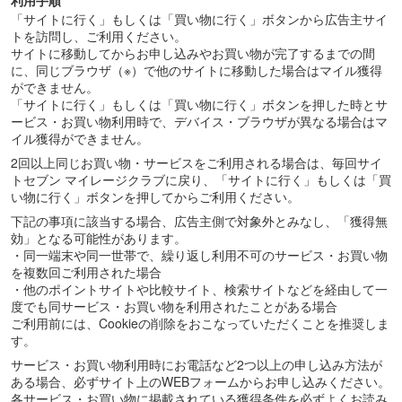
利用手順
「サイトに行く」もしくは「買い物に行く」ボタンから広告主サイ
トを訪問し、ご利用ください。
サイトに移動してからお申し込みやお買い物が完了するまでの間
に、同じブラウザ（※）で他のサイトに移動した場合はマイル獲得
ができません。
「サイトに行く」もしくは「買い物に行く」ボタンを押した時とサ
ービス・お買い物利用時で、デバイス・ブラウザが異なる場合はマ
イル獲得ができません。
2回以上同じお買い物・サービスをご利用される場合は、毎回サイ
トセブン マイレージクラブに戻り、「サイトに行く」もしくは「買
い物に行く」ボタンを押してからご利用ください。
下記の事項に該当する場合、広告主側で対象外とみなし、「獲得無
効」となる可能性があります。
・同一端末や同一世帯で、繰り返し利用不可のサービス・お買い物
を複数回ご利用された場合
・他のポイントサイトや比較サイト、検索サイトなどを経由して一
度でも同サービス・お買い物を利用されたことがある場合
ご利用前には、Cookieの削除をおこなっていただくことを推奨しま
す。
サービス・お買い物利用時にお電話など2つ以上の申し込み方法が
ある場合、必ずサイト上のWEBフォームからお申し込みください。
各サービス・お買い物に掲載されている獲得条件を必ずよくお読み