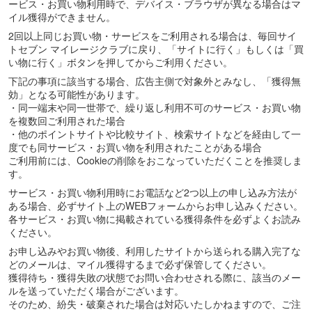
ービス・お買い物利用時で、デバイス・ブラウザが異なる場合はマ
イル獲得ができません。
2回以上同じお買い物・サービスをご利用される場合は、毎回サイ
トセブン マイレージクラブに戻り、「サイトに行く」もしくは「買
い物に行く」ボタンを押してからご利用ください。
下記の事項に該当する場合、広告主側で対象外とみなし、「獲得無
効」となる可能性があります。
・同一端末や同一世帯で、繰り返し利用不可のサービス・お買い物
を複数回ご利用された場合
・他のポイントサイトや比較サイト、検索サイトなどを経由して一
度でも同サービス・お買い物を利用されたことがある場合
ご利用前には、Cookieの削除をおこなっていただくことを推奨しま
す。
サービス・お買い物利用時にお電話など2つ以上の申し込み方法が
ある場合、必ずサイト上のWEBフォームからお申し込みください。
各サービス・お買い物に掲載されている獲得条件を必ずよくお読み
ください。
お申し込みやお買い物後、利用したサイトから送られる購入完了な
どのメールは、マイル獲得するまで必ず保管してください。
獲得待ち・獲得失敗の状態でお問い合わせされる際に、該当のメー
ルを送っていただく場合がございます。
そのため、紛失・破棄された場合は対応いたしかねますので、ご注