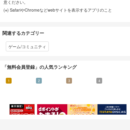
意ください。
(※) SafariやChromeなどwebサイトを表示するアプリのこと
関連するカテゴリー
ゲーム/コミュニティ
「無料会員登録」の人気ランキング
1
2
3
4
95
400
500
800
マイル
マイル
マイル
マイル