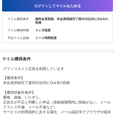
ログインしてマイルをためる
■品質向上の取り組み
DOQATでは、ユーザーの皆様に安心してご利用いただくための施策
マイル獲得条件
無料会員登録、本会員登録完了後30日以内にQ＆Aの
として、
投稿
DOQATに掲載される投稿内容の不正（内容がない質問・虚偽の回
答、生成AIで作成された投稿・回答、既存コンテンツの複製・転載
マイル獲得時期
３ヶ月程度
など）を取り締まるパトロール組織体制の強化を行っております。
予定マイル反映
１〜２時間程度
パトロールにて不正対象となった投稿・回答に関しては、内容精査
後に掲載停止などの対応を行います。
マイル獲得条件
アフィリエイト広告を利用しています
【獲得条件】
本会員登録完了後30日以内にQ＆Aの投稿
【獲得対象外条件】
重複、虚偽、いたずら、
広告主が不正と判断した申込（登録後期間内に投稿がない、メール
アドレス不備、メール不達など）
サービスの利用規約に反する場合、メール認証等でブラウザや端末