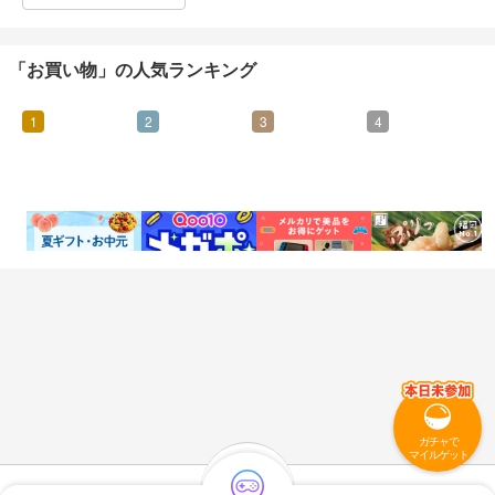
「お買い物」の人気ランキング
1
2
3
4
0.46%
0.95%
0.07%
4.25%
還元
還元
還元
還元
ガチャで
マイルゲット