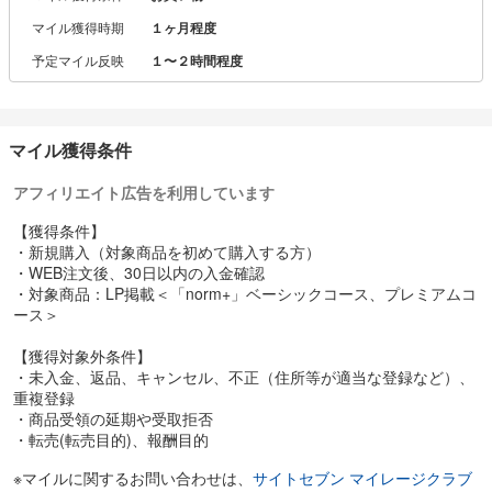
す。
マイル獲得時期
１ヶ月程度
広告を使用せずに発売から1ヶ月で1万個の販売を達成し、現在はEC
予定マイル反映
１〜２時間程度
のみで7万個以上を半谷しております。
売上は順調、有名百貨店での期間限定SHOPも定期的に開催していま
す。
マイル獲得条件
約3年の月日をかけて開発されたスキンケアの基準をひとつプラスす
るスキンケアnorm+は、
アフィリエイト広告を利用しています
愛沢はもちろん、数多くのモデルやインフルエンサーの皆様にも大
変ご好評いただいております。
【獲得条件】
・新規購入（対象商品を初めて購入する方）
・WEB注文後、30日以内の入金確認
・対象商品：LP掲載＜「norm+」ベーシックコース、プレミアムコ
ース＞
【獲得対象外条件】
・未入金、返品、キャンセル、不正（住所等が適当な登録など）、
重複登録
・商品受領の延期や受取拒否
・転売(転売目的)、報酬目的
※マイルに関するお問い合わせは、
サイトセブン マイレージクラブ