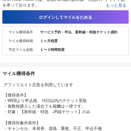
を承っております。
もっと見る
ご希望の列車の特急券・乗車券をご自宅、会社にお届けします。
列車一覧から簡単操作でラクラク手配♪
ログインしてマイルをためる
最短で乗車日の2日前までお申し込みいただけます。
マイル獲得条件
サービス予約・申込、新幹線・特急チケット成約
お手元にチケットがあれば旅行当日も安心♪
煩わしい、ややこしい列車の予約はNAVITIMEにお任せください！
マイル獲得時期
１ヶ月程度
予定マイル反映
１〜２時間程度
マイル獲得条件
アフィリエイト広告を利用しています
【獲得条件】
・WEBより申込後、15日以内のチケット受取
・複数枚購入した場合でも報酬は一律です。
・対象：【新幹線・特急 JR線チケット】のみ
【獲得対象外条件】
・キャンセル、未発券、虚偽、重複、不正、申込不備