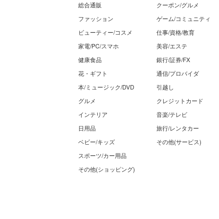
総合通販
クーポン/グルメ
ファッション
ゲーム/コミュニティ
ビューティー/コスメ
仕事/資格/教育
家電/PC/スマホ
美容/エステ
健康食品
銀行/証券/FX
花・ギフト
通信/プロバイダ
本/ミュージック/DVD
引越し
グルメ
クレジットカード
インテリア
音楽/テレビ
日用品
旅行/レンタカー
ベビー/キッズ
その他(サービス)
スポーツ/カー用品
その他(ショッピング)