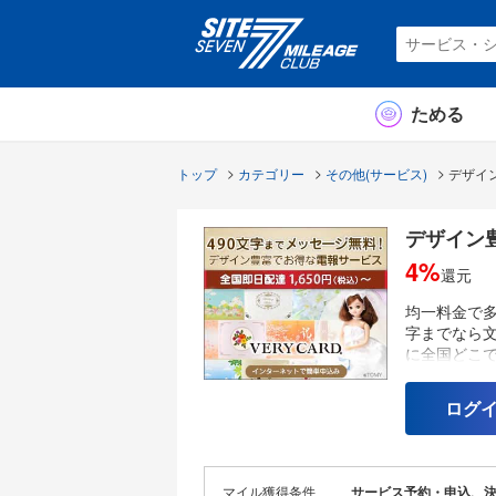
ためる
トップ
カテゴリー
その他(サービス)
デザイン
デザイン豊
4%
還元
均一料金で多
字までなら文
に全国どこ
ログ
マイル獲得条件
サービス予約・申込、