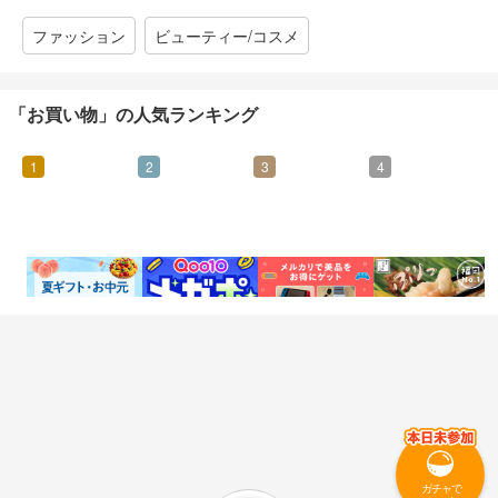
ファッション
ビューティー/コスメ
「お買い物」の人気ランキング
1
2
3
4
0.46%
0.95%
0.07%
4.25%
還元
還元
還元
還元
ガチャで