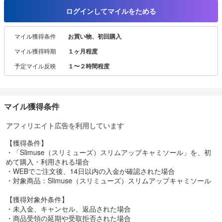
ャミソールです。
ログインしてマイルをためる
独自の360°パワーネットを内蔵し、理想のくびれに近づけます。
マイル獲得条件
お買い物、初回購入
アンダーラインがバストを支え、ノンワイヤーでもしっかり上向き
美バストへ導きます。
マイル獲得時期
１ヶ月程度
どんなコーデにも合わせやすいシンプルで可愛いデザインなので、
普段使いにもオススメです。
予定マイル反映
１〜２時間程度
マイル獲得条件
アフィリエイト広告を利用しています
【獲得条件】
・「Slimuse（スリミューズ）スリムアップキャミソール」を、初
めて購入・利用される場合
・WEBでご注文後、14日以内の入金が確認された場合
・対象商品：Slimuse（スリミューズ）スリムアップキャミソール
【獲得対象外条件】
・未入金、キャンセル、返品された場合
・商品受領の延期や受取拒否された場合